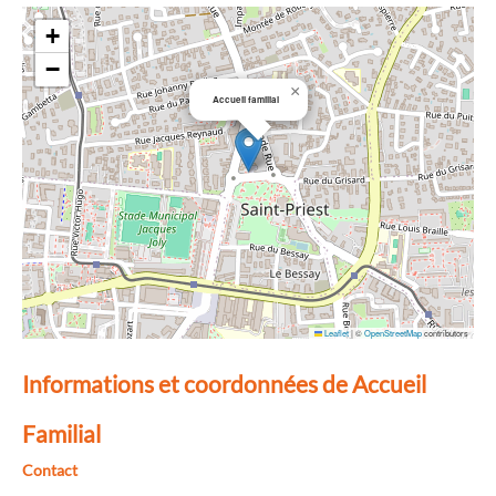
+
−
×
Accueil familial
Leaflet
|
©
OpenStreetMap
contributors
Informations et coordonnées de Accueil
Familial
Contact