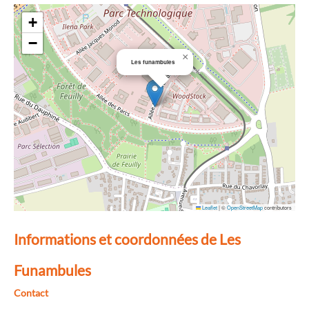
+
−
×
Les funambules
Leaflet
|
©
OpenStreetMap
contributors
Informations et coordonnées de Les
Funambules
Contact