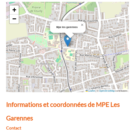
+
−
×
Mpe les garennes
Leaflet
|
©
OpenStreetMap
contributors
Informations et coordonnées de MPE Les
Garennes
Contact