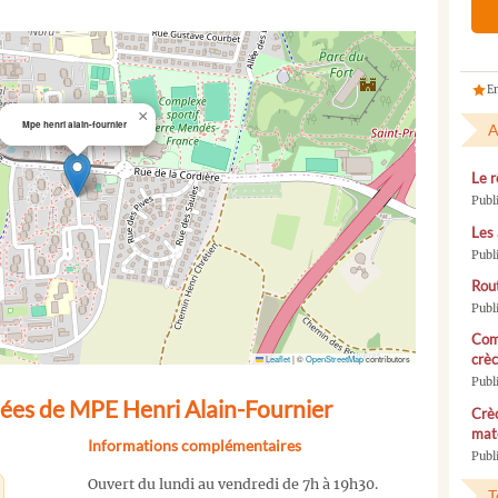
En
×
Mpe henri alain-fournier
A
Le r
Publ
Les 
Publ
Rou
Publ
Com
crèc
Leaflet
|
©
OpenStreetMap
contributors
Publ
ées de MPE Henri Alain-Fournier
Crèc
mate
Informations complémentaires
Publi
Ouvert du lundi au vendredi de 7h à 19h30.
T