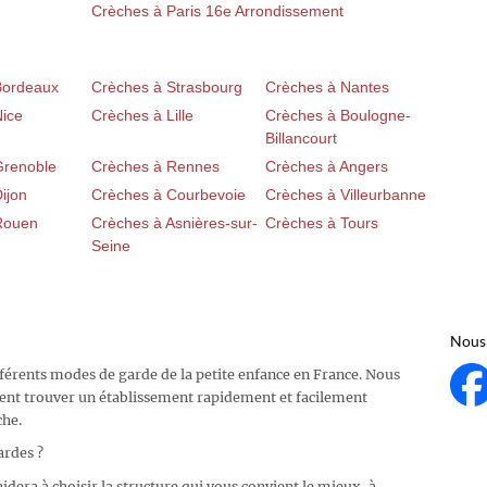
Crèches à Paris 16e Arrondissement
Bordeaux
Crèches à Strasbourg
Crèches à Nantes
Nice
Crèches à Lille
Crèches à Boulogne-
Billancourt
Grenoble
Crèches à Rennes
Crèches à Angers
ijon
Crèches à Courbevoie
Crèches à Villeurbanne
Rouen
Crèches à Asnières-sur-
Crèches à Tours
Seine
Nous 
fférents modes de garde de la petite enfance en France. Nous
ent trouver un établissement rapidement et facilement
che.
ardes ?
idera à choisir la structure qui vous convient le mieux, à