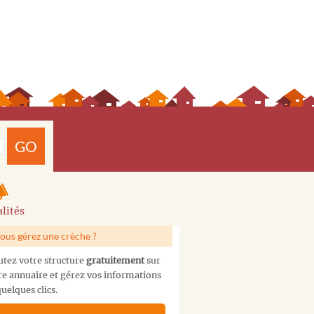
GO
lités
ous gérez une crèche ?
utez votre structure
gratuitement
sur
re annuaire et gérez vos informations
uelques clics.