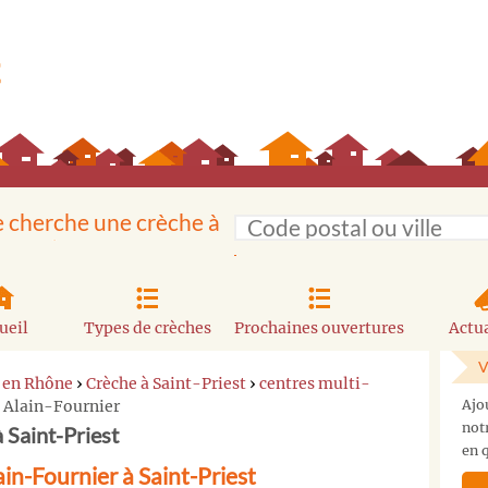
e cherche une crèche à
ueil
Types de crèches
Prochaines ouvertures
Actua
V
 en Rhône
›
Crèche à Saint-Priest
›
centres multi-
 Alain-Fournier
Ajo
not
 Saint-Priest
en q
n-Fournier à Saint-Priest