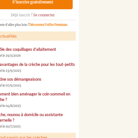
S'inscrire gratuitement
Déjà inscrit ?
Se connecter
vie d'aller plus loin ?
Découvrez l'offre Premium
ctualités
ôle des coquillages d’allaitement
ié le 29/1/2026
avantages de la crèche pour les tout-petits
ié le 23/9/2025
tine sos démangeaisons
ié le 07/9/2025
ment bien aménager le coin sommeil en
he ?
ié le 04/8/2025
he, nounou à domicile ou assistante
rnelle ?
é le 19/7/2025
out savoir sur les crèches