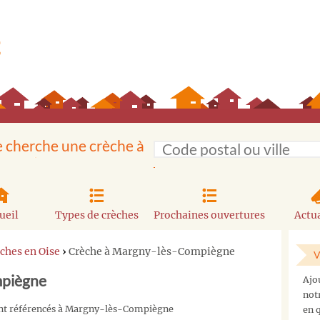
e cherche une crèche à
ueil
Types de crèches
Prochaines ouvertures
Actua
ches en Oise
›
Crèche à Margny-lès-Compiègne
V
mpiègne
Ajo
not
sont référencés à Margny-lès-Compiègne
en q