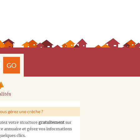
GO
lités
ous gérez une crèche ?
utez votre structure
gratuitement
sur
re annuaire et gérez vos informations
uelques clics.