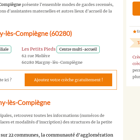
-Compiègne
présente l'ensemble modes de gardes recensés,
s d'assistantes maternelles et autres lieux d'accueil de la
ny-lès-Compiègne (60280)
En
T
Les Petits Pieds
liale
Centre multi-accueil
62 rue Molière
Crè
60280 Margny-lès-Compiègne
crè
per
plu
e ici ?
Ajoutez votre crèche gratuitement !
gny-lès-Compiègne
cipales, retrouvez toutes les informations (numéros de
aces et modalités d'inscription) des structures de la petite
tis sur 22 communes, la communauté d'agglomération