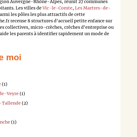
gion Auvergne-Rhône-Alpes, réunit 27 communes
itants. Les villes de
Vic-le-Comte
,
Les Martres-de-
rmi les pôles les plus attractifs de cette
.fr recense 8 structures d'accueil petite enfance sur
s collectives, micro-crèches, crèches d'entreprise ou
 aide les parents à identifier rapidement un mode de
e moi
e
(1)
-de-Veyre
(1)
t-Tallende
(2)
anche
(1)