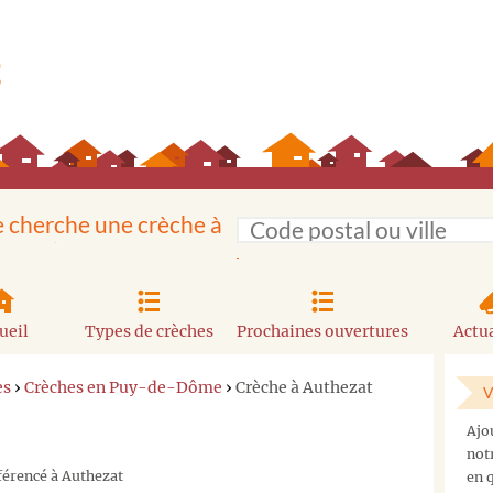
e cherche une crèche à
ueil
Types de crèches
Prochaines ouvertures
Actua
es
›
Crèches en Puy-de-Dôme
›
Crèche à Authezat
V
Ajo
not
éférencé à Authezat
en q