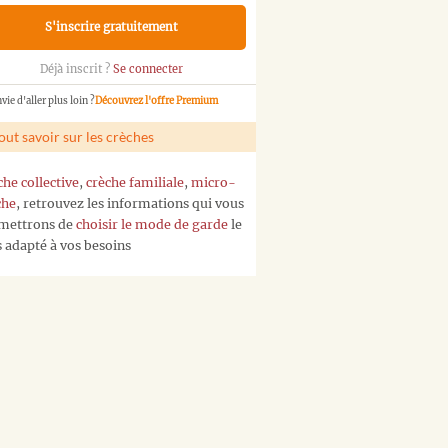
S'inscrire gratuitement
Déjà inscrit ?
Se connecter
vie d'aller plus loin ?
Découvrez l'offre Premium
out savoir sur les crèches
che collective
,
crèche familiale
,
micro-
che
, retrouvez les informations qui vous
mettrons de
choisir le mode de garde
le
s adapté à vos besoins