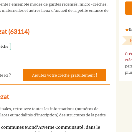
ente l'ensemble modes de gardes recensés, micro-crèches,
maternelles et autres lieux d'accueil de la petite enfance de
zat (63114)
En
T
rèche
Crè
crè
per
plu
e ici ?
Ajoutez votre crèche gratuitement !
ezat
cipales, retrouvez toutes les informations (numéros de
aces et modalités d'inscription) des structures de la petite
 de communes Mond'Arverne Communauté, dans le