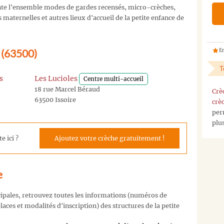
te l'ensemble modes de gardes recensés, micro-crèches,
maternelles et autres lieux d'accueil de la petite enfance de
e (63500)
En
T
s
Les Lucioles
Centre multi-accueil
18 rue Marcel Béraud
Crè
63500 Issoire
crè
per
plu
e ici ?
Ajoutez votre crèche gratuitement !
e
cipales, retrouvez toutes les informations (numéros de
aces et modalités d'inscription) des structures de la petite