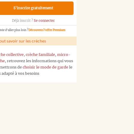
S'inscrire gratuitement
Déjà inscrit ?
Se connecter
vie d'aller plus loin ?
Découvrez l'offre Premium
out savoir sur les crèches
che collective
,
crèche familiale
,
micro-
che
, retrouvez les informations qui vous
mettrons de
choisir le mode de garde
le
s adapté à vos besoins