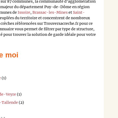
tis sur 87 communes, la communauté d'agglomération
eur majeur du département Puy-de-Dôme en région
mmunes de
Issoire
,
Brassac-les-Mines
et
Saint-
peuplées du territoire et concentrent de nombreux
 crèches référencées sur Trouversacreche.fr pour ce
nuaire vous permet de filtrer par type de structure,
té pour trouver la solution de garde idéale pour votre
e moi
e
(1)
-de-Veyre
(1)
t-Tallende
(2)