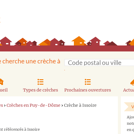
e cherche une crèche à
ueil
Types de crèches
Prochaines ouvertures
Actua
es
›
Crèches en Puy-de-Dôme
›
Crèche à Issoire
V
Ajo
not
t référencés à Issoire
en q