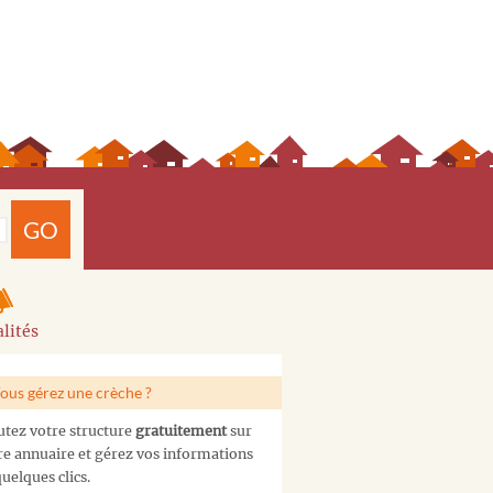
GO
lités
ous gérez une crèche ?
utez votre structure
gratuitement
sur
re annuaire et gérez vos informations
uelques clics.