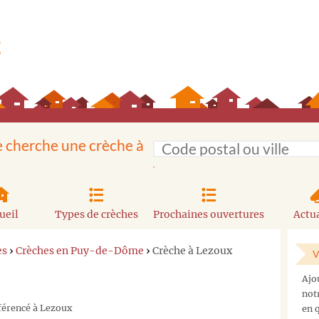
e cherche une crèche à
ueil
Types de crèches
Prochaines ouvertures
Actua
es
›
Crèches en Puy-de-Dôme
›
Crèche à Lezoux
V
Ajo
not
éférencé à Lezoux
en q