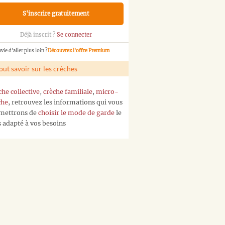
S'inscrire gratuitement
Déjà inscrit ?
Se connecter
vie d'aller plus loin ?
Découvrez l'offre Premium
out savoir sur les crèches
che collective
,
crèche familiale
,
micro-
che
, retrouvez les informations qui vous
mettrons de
choisir le mode de garde
le
s adapté à vos besoins