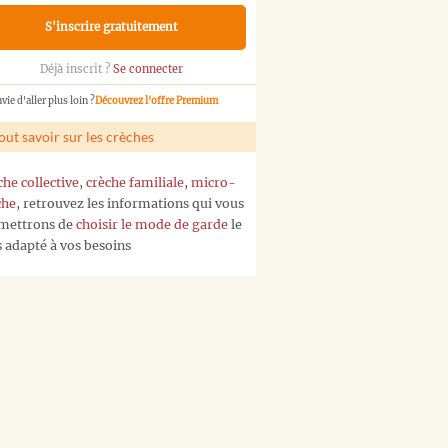
S'inscrire gratuitement
Déjà inscrit ?
Se connecter
vie d'aller plus loin ?
Découvrez l'offre Premium
out savoir sur les crèches
che collective
,
crèche familiale
,
micro-
che
, retrouvez les informations qui vous
mettrons de
choisir le mode de garde
le
s adapté à vos besoins