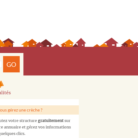
GO
lités
ous gérez une crèche ?
utez votre structure
gratuitement
sur
re annuaire et gérez vos informations
uelques clics.