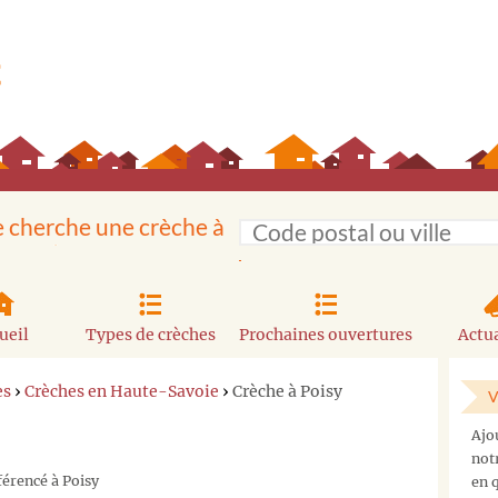
e cherche une crèche à
ueil
Types de crèches
Prochaines ouvertures
Actua
es
›
Crèches en Haute-Savoie
›
Crèche à Poisy
V
Ajo
not
férencé à Poisy
en q