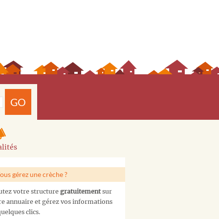
GO
lités
ous gérez une crèche ?
utez votre structure
gratuitement
sur
re annuaire et gérez vos informations
uelques clics.