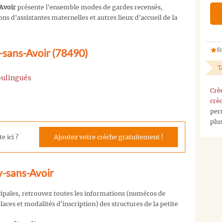
Avoir
présente l'ensemble modes de gardes recensés,
s d'assistantes maternelles et autres lieux d'accueil de la
y-sans-Avoir (78490)
En
T
Moulingués
Crè
crè
per
plu
e ici ?
Ajoutez votre crèche gratuitement !
y-sans-Avoir
cipales, retrouvez toutes les informations (numéros de
aces et modalités d'inscription) des structures de la petite