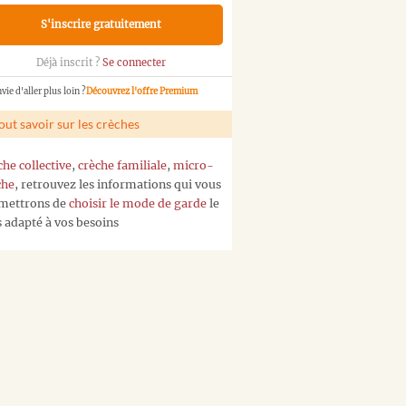
S'inscrire gratuitement
Déjà inscrit ?
Se connecter
vie d'aller plus loin ?
Découvrez l'offre Premium
out savoir sur les crèches
che collective
,
crèche familiale
,
micro-
che
, retrouvez les informations qui vous
mettrons de
choisir le mode de garde
le
s adapté à vos besoins