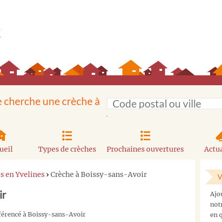
e cherche une crèche à
ueil
Types de crèches
Prochaines ouvertures
Actua
s en Yvelines
›
Crèche à Boissy-sans-Avoir
V
ir
Ajo
not
éférencé à Boissy-sans-Avoir
en q