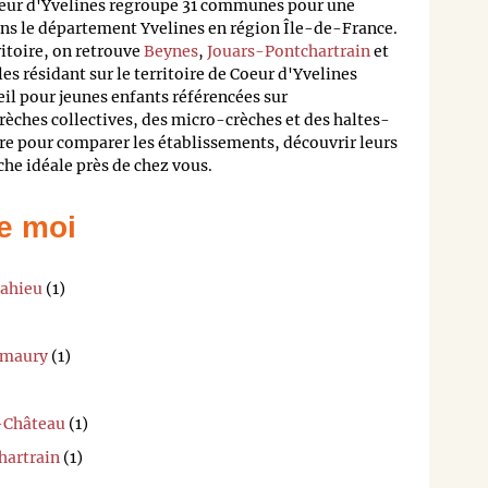
r d'Yvelines regroupe 31 communes pour une
ans le département Yvelines en région Île-de-France.
ritoire, on retrouve
Beynes
,
Jouars-Pontchartrain
et
les résidant sur le territoire de Coeur d'Yvelines
eil pour jeunes enfants référencées sur
rèches collectives, des micro-crèches et des haltes-
re pour comparer les établissements, découvrir leurs
èche idéale près de chez vous.
e moi
Mahieu
(1)
Amaury
(1)
e-Château
(1)
hartrain
(1)