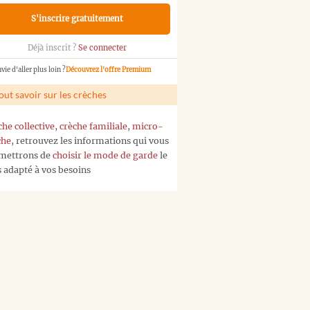
S'inscrire gratuitement
Déjà inscrit ?
Se connecter
vie d'aller plus loin ?
Découvrez l'offre Premium
out savoir sur les crèches
che collective
,
crèche familiale
,
micro-
che
, retrouvez les informations qui vous
mettrons de
choisir le mode de garde
le
s adapté à vos besoins