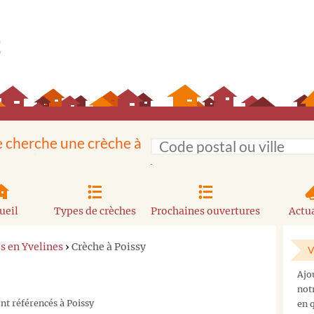
e cherche une crèche à
ueil
Types de crèches
Prochaines ouvertures
Actua
s en Yvelines
›
Crèche à Poissy
V
Ajo
not
nt référencés à Poissy
en q