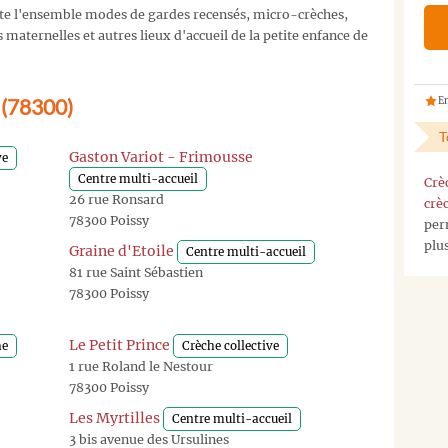
e l'ensemble modes de gardes recensés, micro-crèches,
maternelles et autres lieux d'accueil de la petite enfance de
y (78300)
En
T
Gaston Variot - Frimousse
ve
Centre multi-accueil
Crè
26 rue Ronsard
crè
78300 Poissy
per
plu
Graine d'Etoile
Centre multi-accueil
81 rue Saint Sébastien
78300 Poissy
Le Petit Prince
he
Crèche collective
1 rue Roland le Nestour
78300 Poissy
Les Myrtilles
Centre multi-accueil
3 bis avenue des Ursulines