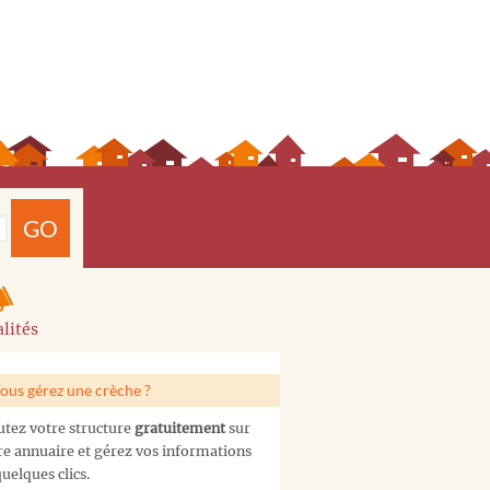
GO
lités
ous gérez une crèche ?
utez votre structure
gratuitement
sur
re annuaire et gérez vos informations
uelques clics.