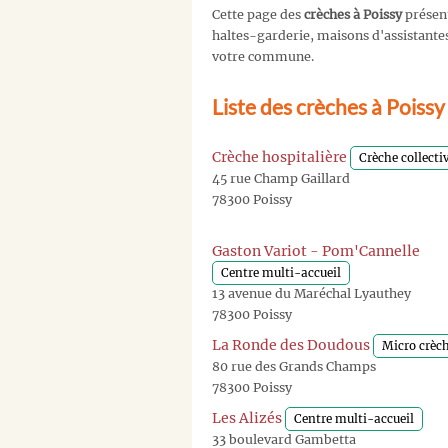
Cette page des
crèches à Poissy
présent
haltes-garderie, maisons d'assistantes 
votre commune.
Liste des crèches à Poiss
Crèche hospitalière
Crèche collecti
45 rue Champ Gaillard
78300 Poissy
Gaston Variot - Pom'Cannelle
Centre multi-accueil
13 avenue du Maréchal Lyauthey
78300 Poissy
La Ronde des Doudous
Micro crèc
80 rue des Grands Champs
78300 Poissy
Les Alizés
Centre multi-accueil
33 boulevard Gambetta