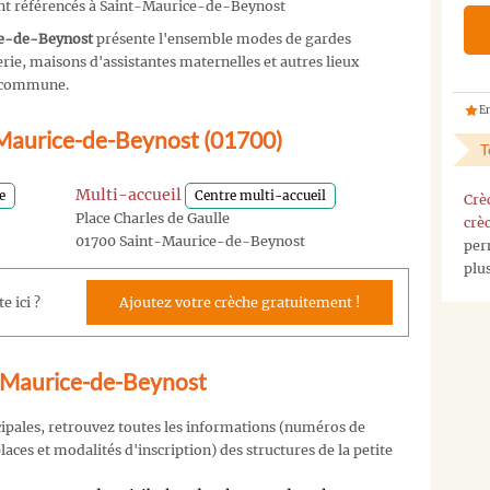
ont référencés à Saint-Maurice-de-Beynost
ce-de-Beynost
présente l'ensemble modes de gardes
ie, maisons d'assistantes maternelles et autres lieux
re commune.
En
t-Maurice-de-Beynost (01700)
T
Multi-accueil
e
Centre multi-accueil
Crè
Place Charles de Gaulle
crè
01700 Saint-Maurice-de-Beynost
per
plu
e ici ?
Ajoutez votre crèche gratuitement !
t-Maurice-de-Beynost
cipales, retrouvez toutes les informations (numéros de
aces et modalités d'inscription) des structures de la petite