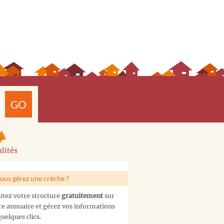
GO
lités
ous gérez une crèche ?
utez votre structure
gratuitement
sur
re annuaire et gérez vos informations
uelques clics.