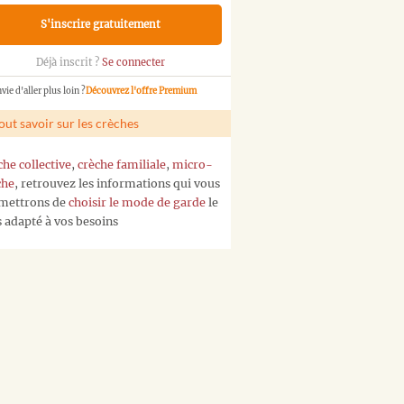
S'inscrire gratuitement
Déjà inscrit ?
Se connecter
vie d'aller plus loin ?
Découvrez l'offre Premium
out savoir sur les crèches
che collective
,
crèche familiale
,
micro-
che
, retrouvez les informations qui vous
mettrons de
choisir le mode de garde
le
s adapté à vos besoins