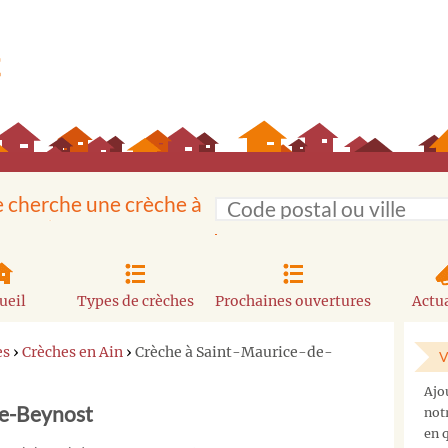
e cherche une crèche à
ueil
Types de crèches
Prochaines ouvertures
Actua
es
›
Crèches en Ain
›
Crèche à Saint-Maurice-de-
V
Ajo
de-Beynost
not
en q