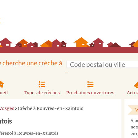
e cherche une crèche à
ueil
Types de crèches
Prochaines ouvertures
Actua
 Vosges
›
Crèche à Rouvres-en-Xaintois
V
tois
Ajo
not
éférencé à Rouvres-en-Xaintois
en q