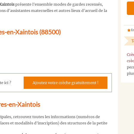
Xaintois
présente l'ensemble modes de gardes recensés,
s d'assistantes maternelles et autres lieux d'accueil de la
es-en-Xaintois (88500)
En
T
Crè
crè
per
plu
e ici ?
Ajoutez votre crèche gratuitement !
res-en-Xaintois
cipales, retrouvez toutes les informations (numéros de
aces et modalités d'inscription) des structures de la petite