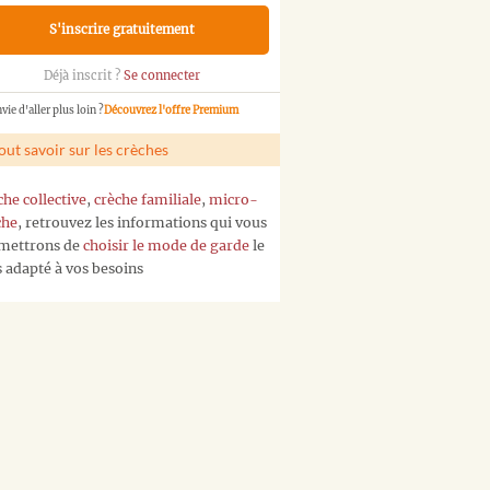
S'inscrire gratuitement
Déjà inscrit ?
Se connecter
vie d'aller plus loin ?
Découvrez l'offre Premium
out savoir sur les crèches
che collective
,
crèche familiale
,
micro-
che
, retrouvez les informations qui vous
mettrons de
choisir le mode de garde
le
s adapté à vos besoins