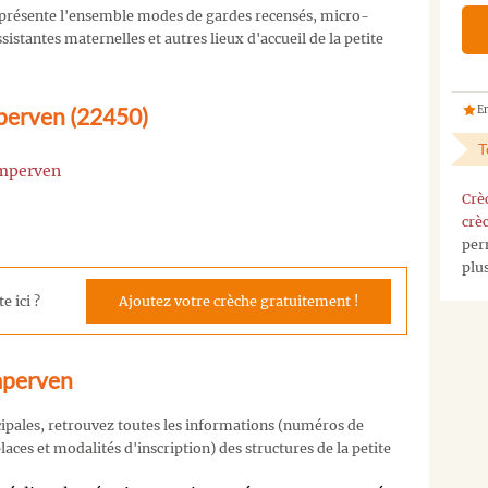
présente l'ensemble modes de gardes recensés, micro-
istantes maternelles et autres lieux d'accueil de la petite
perven (22450)
En
T
emperven
Crè
crè
per
plu
e ici ?
Ajoutez votre crèche gratuitement !
mperven
cipales, retrouvez toutes les informations (numéros de
aces et modalités d'inscription) des structures de la petite