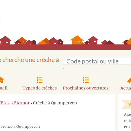
e cherche une crèche à
ueil
Types de crèches
Prochaines ouvertures
Actua
 Côtes-d'Armor
›
Crèche à Quemperven
V
Ajo
not
référencé à Quemperven
en q