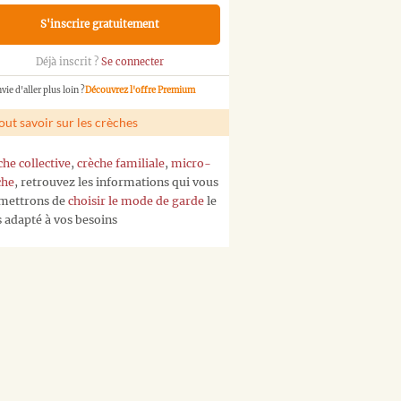
S'inscrire gratuitement
Déjà inscrit ?
Se connecter
vie d'aller plus loin ?
Découvrez l'offre Premium
out savoir sur les crèches
che collective
,
crèche familiale
,
micro-
che
, retrouvez les informations qui vous
mettrons de
choisir le mode de garde
le
s adapté à vos besoins