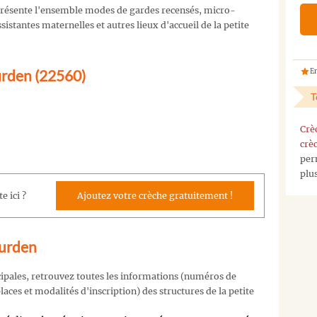
résente l'ensemble modes de gardes recensés, micro-
istantes maternelles et autres lieux d'accueil de la petite
urden (22560)
En
T
Crè
crè
per
plu
e ici ?
Ajoutez votre crèche gratuitement !
eurden
cipales, retrouvez toutes les informations (numéros de
aces et modalités d'inscription) des structures de la petite