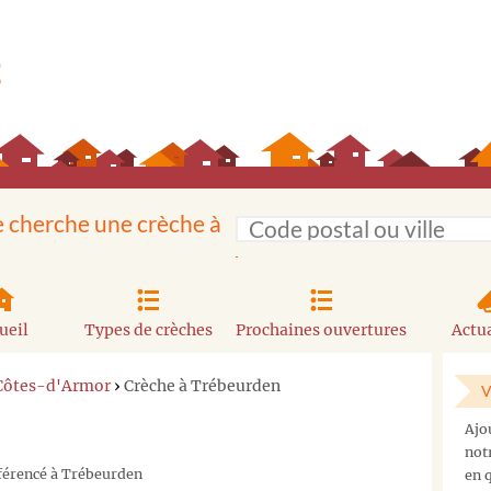
e cherche une crèche à
ueil
Types de crèches
Prochaines ouvertures
Actua
 Côtes-d'Armor
›
Crèche à Trébeurden
V
Ajo
not
éférencé à Trébeurden
en q