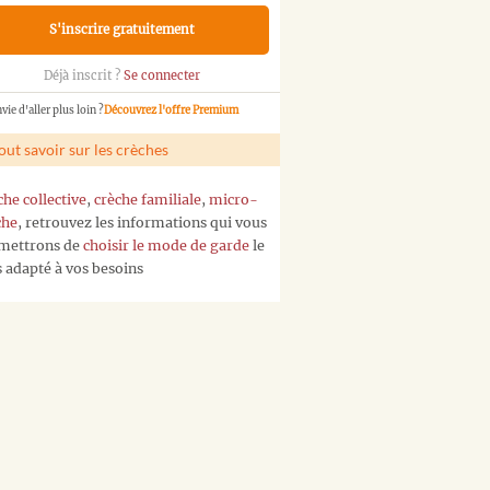
S'inscrire gratuitement
Déjà inscrit ?
Se connecter
vie d'aller plus loin ?
Découvrez l'offre Premium
out savoir sur les crèches
che collective
,
crèche familiale
,
micro-
che
, retrouvez les informations qui vous
mettrons de
choisir le mode de garde
le
s adapté à vos besoins