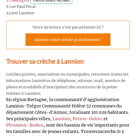
Ti Babigou
Centre multi-accueil
6 rue Paul Peral
22300 Lannion
Votre structure n'est pas présente ici ?
Ajoutez votre crèche gratuitement !
Trouver sa crèche à Lannion
Crèches privées, associatives ou municipales, retrouvez toutes les
informations (numéros de téléphone, adresse, mail, nombre de
places et modalités d'inscription) des structures de la petite
enfance à Lannion.
En région Bretagne, la communauté d'agglomération
Lannion-Trégor Communauté fédère 57 communes du
département Côtes-d'Armor, totalisant 101 029 habitants.
Ses principales villes,
Lannion
,
Perros-Guirec
et
Pleumeur-Bodou
, sont des bassins de vie importants pour
les familles avec de jeunes enfants. Trouversacreche.fr y