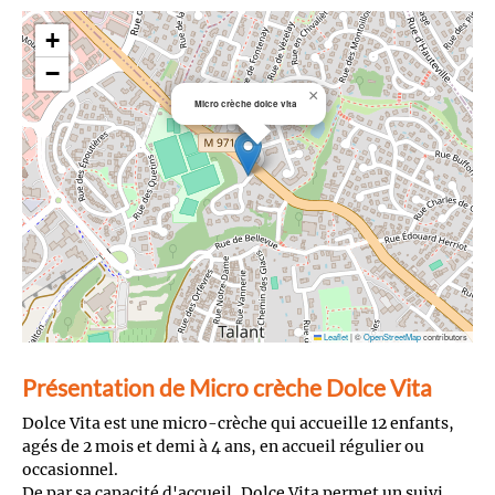
+
−
×
Micro crèche dolce vita
Leaflet
|
©
OpenStreetMap
contributors
Présentation de Micro crèche Dolce Vita
Dolce Vita est une micro-crèche qui accueille 12 enfants,
agés de 2 mois et demi à 4 ans, en accueil régulier ou
occasionnel.
De par sa capacité d'accueil, Dolce Vita permet un suivi