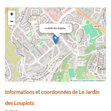
+
−
×
Le jardin des loupiots
Leaflet
|
©
OpenStreetMap
contributors
Informations et coordonnées de Le Jardin
des Loupiots