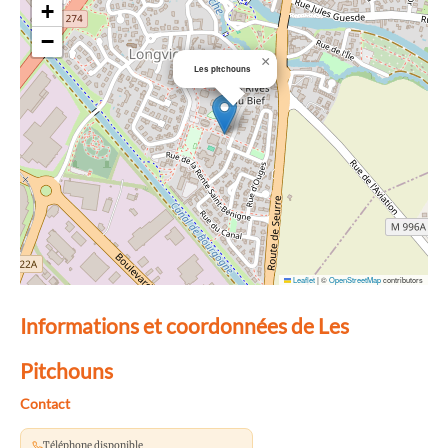
+
−
×
Les pitchouns
Leaflet
|
©
OpenStreetMap
contributors
Informations et coordonnées de Les
Pitchouns
Contact
Téléphone disponible