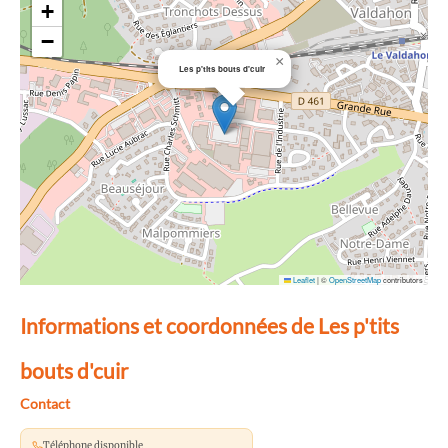
+
−
×
Les p'tits bouts d'cuir
Leaflet
|
©
OpenStreetMap
contributors
Informations et coordonnées de Les p'tits
bouts d'cuir
Contact
Téléphone disponible