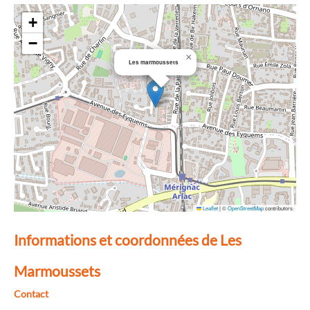
+
−
×
Les marmoussets
Leaflet
|
©
OpenStreetMap
contributors
Informations et coordonnées de Les
Marmoussets
Contact