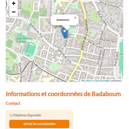
+
−
×
Badaboum
Leaflet
|
©
OpenStreetMap
contributors
Informations et coordonnées de Badaboum
Contact
Téléphone disponible
Voir les coordonnées