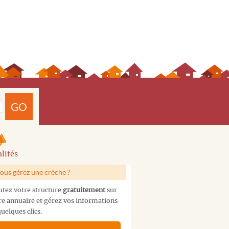
GO
lités
ous gérez une crèche ?
utez votre structure
gratuitement
sur
re annuaire et gérez vos informations
uelques clics.