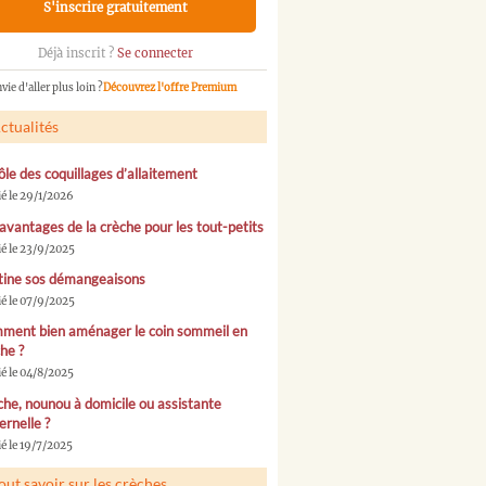
S'inscrire gratuitement
Déjà inscrit ?
Se connecter
vie d'aller plus loin ?
Découvrez l'offre Premium
ctualités
ôle des coquillages d’allaitement
ié le 29/1/2026
avantages de la crèche pour les tout-petits
ié le 23/9/2025
tine sos démangeaisons
ié le 07/9/2025
ment bien aménager le coin sommeil en
he ?
ié le 04/8/2025
he, nounou à domicile ou assistante
rnelle ?
é le 19/7/2025
out savoir sur les crèches