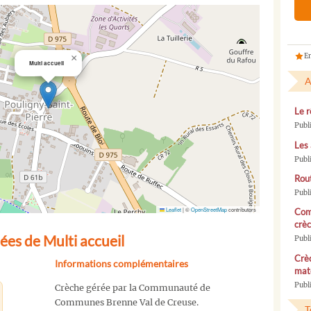
En
×
Multi accueil
A
Le r
Publ
Les 
Publ
Rou
Publ
Leaflet
|
©
OpenStreetMap
contributors
Com
crèc
es de Multi accueil
Publ
Crèc
Informations complémentaires
mate
Publi
Crèche gérée par la Communauté de
Communes Brenne Val de Creuse.
T