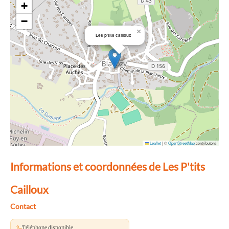
+
−
×
Les p'tits cailloux
Leaflet
|
©
OpenStreetMap
contributors
Informations et coordonnées de Les P'tits
Cailloux
Contact
Téléphone disponible