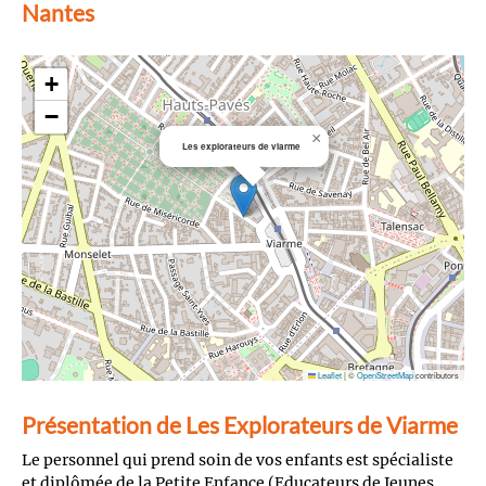
Nantes
+
−
×
Les explorateurs de viarme
Leaflet
|
©
OpenStreetMap
contributors
Présentation de Les Explorateurs de Viarme
Le personnel qui prend soin de vos enfants est spécialiste
et diplômée de la Petite Enfance (Educateurs de Jeunes