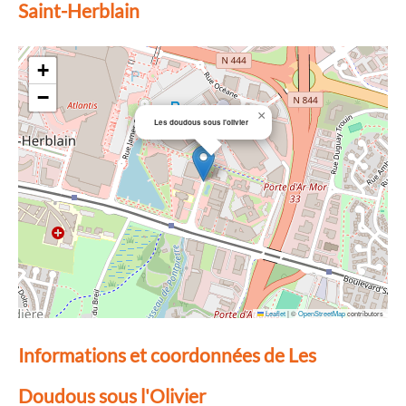
Saint-Herblain
+
−
×
Les doudous sous l'olivier
Leaflet
|
©
OpenStreetMap
contributors
Informations et coordonnées de Les
Doudous sous l'Olivier