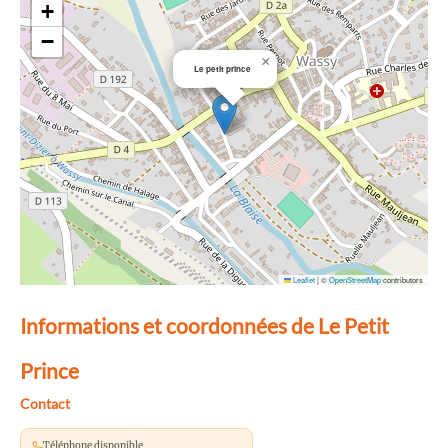
+
−
×
Le petit prince
Leaflet
|
©
OpenStreetMap
contributors
Informations et coordonnées de Le Petit
Prince
Contact
Téléphone disponible