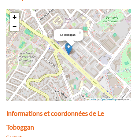
+
−
×
Le toboggan
Leaflet
|
©
OpenStreetMap
contributors
Informations et coordonnées de Le
Toboggan