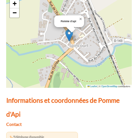
+
−
×
Pomme d'api
Leaflet
|
©
OpenStreetMap
contributors
Informations et coordonnées de Pomme
d'Api
Contact
Téléphone disponible