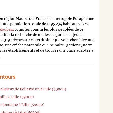
 en région Hauts-de-France, la métropole Européenne
 une population totale de 1 195 234 habitants. Les
Roubaix
comptent parmi les plus peuplées de ce
ciliter la recherche de modes de garde des jeunes
e 319 crèches sur ce territoire. Que vous cherchiez une
he, une crèche parentale ou une halte-garderie, notre
les établissements et de trouver une place adaptée à
.
entours
licieux de Pellevoisin à Lille (59000)
ille à Lille (59000)
 dondaine à Lille (59000)
uilidoux à Lille (59000)