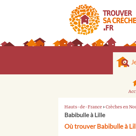
J
Acc
Hauts-de-France
›
Crèches en No
Babibulle à Lille
Où trouver Babibulle à Lil