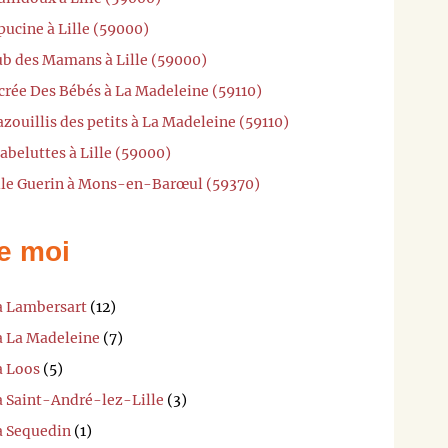
pucine à Lille (59000)
ub des Mamans à Lille (59000)
crée Des Bébés à La Madeleine (59110)
zouillis des petits à La Madeleine (59110)
abeluttes à Lille (59000)
ille Guerin à Mons-en-Barœul (59370)
e moi
 à Lambersart
(12)
à La Madeleine
(7)
à Loos
(5)
à Saint-André-lez-Lille
(3)
à Sequedin
(1)