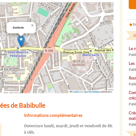
En
×
Babibulle
A
Le r
Publ
Les 
Publ
Rou
Publ
Leaflet
|
©
OpenStreetMap
contributors
Com
crèc
ées de Babibulle
Publ
Crèc
Informations complémentaires
mate
Publi
Ouverture lundi, mardi, jeudi et vendredi de 8h
à 18h.
T