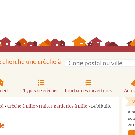
e cherche une crèche à
ueil
Types de crèches
Prochaines ouvertures
Actua
V
rd
›
Crèche à Lille
›
Haltes garderies à Lille
›
Babibulle
Ajo
not
le
en q