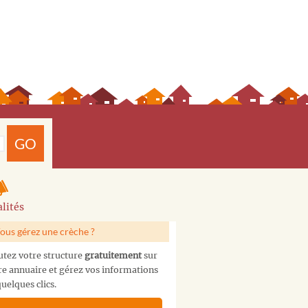
GO
lités
ous gérez une crèche ?
utez votre structure
gratuitement
sur
re annuaire et gérez vos informations
uelques clics.