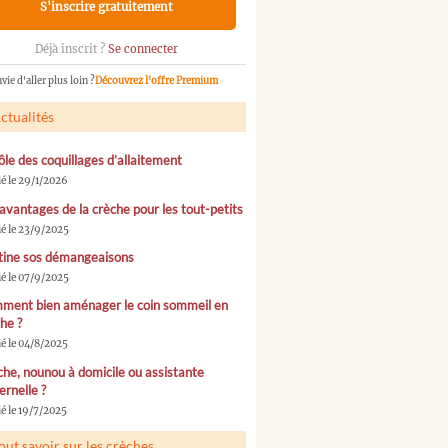
S'inscrire gratuitement
Déjà inscrit ?
Se connecter
vie d'aller plus loin ?
Découvrez l'offre Premium
ctualités
ôle des coquillages d’allaitement
ié le 29/1/2026
avantages de la crèche pour les tout-petits
ié le 23/9/2025
tine sos démangeaisons
ié le 07/9/2025
ment bien aménager le coin sommeil en
he ?
ié le 04/8/2025
he, nounou à domicile ou assistante
rnelle ?
é le 19/7/2025
out savoir sur les crèches