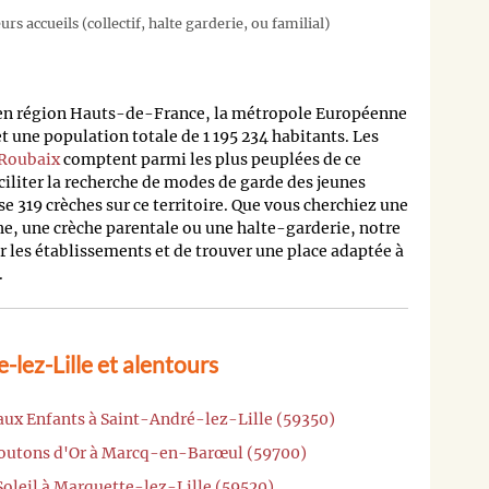
rs accueils (collectif, halte garderie, ou familial)
 en région Hauts-de-France, la métropole Européenne
 une population totale de 1 195 234 habitants. Les
Roubaix
comptent parmi les plus peuplées de ce
ciliter la recherche de modes de garde des jeunes
e 319 crèches sur ce territoire. Que vous cherchiez une
he, une crèche parentale ou une halte-garderie, notre
les établissements et de trouver une place adaptée à
.
lez-Lille et alentours
 aux Enfants à Saint-André-lez-Lille (59350)
 Boutons d'Or à Marcq-en-Barœul (59700)
 Soleil à Marquette-lez-Lille (59520)