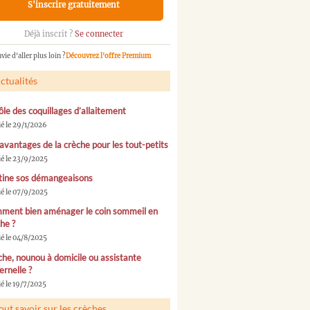
S'inscrire gratuitement
Déjà inscrit ?
Se connecter
vie d'aller plus loin ?
Découvrez l'offre Premium
ctualités
ôle des coquillages d’allaitement
ié le 29/1/2026
avantages de la crèche pour les tout-petits
ié le 23/9/2025
tine sos démangeaisons
ié le 07/9/2025
ment bien aménager le coin sommeil en
he ?
ié le 04/8/2025
he, nounou à domicile ou assistante
rnelle ?
é le 19/7/2025
out savoir sur les crèches