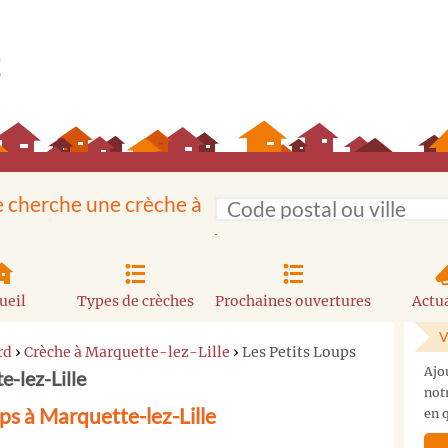
e cherche une crèche à
ueil
Types de crèches
Prochaines ouvertures
Actua
V
rd
›
Crèche à Marquette-lez-Lille
›
Les Petits Loups
Ajo
e-lez-Lille
not
ps à Marquette-lez-Lille
en q