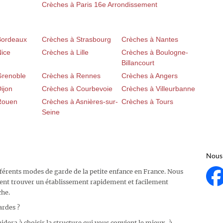
Crèches à Paris 16e Arrondissement
Bordeaux
Crèches à Strasbourg
Crèches à Nantes
Nice
Crèches à Lille
Crèches à Boulogne-
Billancourt
Grenoble
Crèches à Rennes
Crèches à Angers
ijon
Crèches à Courbevoie
Crèches à Villeurbanne
Rouen
Crèches à Asnières-sur-
Crèches à Tours
Seine
Nous 
fférents modes de garde de la petite enfance en France. Nous
ent trouver un établissement rapidement et facilement
che.
ardes ?
idera à choisir la structure qui vous convient le mieux, à