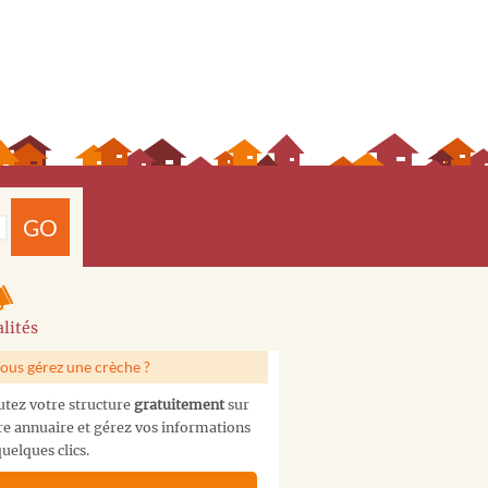
GO
lités
ous gérez une crèche ?
utez votre structure
gratuitement
sur
re annuaire et gérez vos informations
uelques clics.