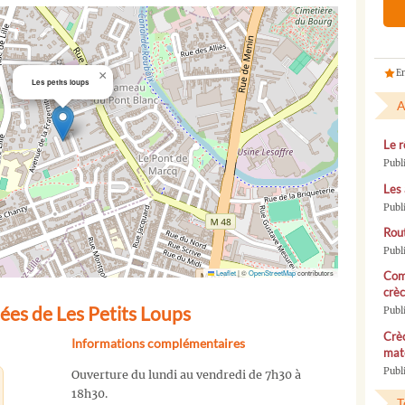
En
×
Les petits loups
A
Le r
Publ
Les 
Publ
Rou
Publ
Leaflet
|
©
OpenStreetMap
contributors
Com
crèc
ées de Les Petits Loups
Publ
Crèc
Informations complémentaires
mate
Publi
Ouverture du lundi au vendredi de 7h30 à
18h30.
T