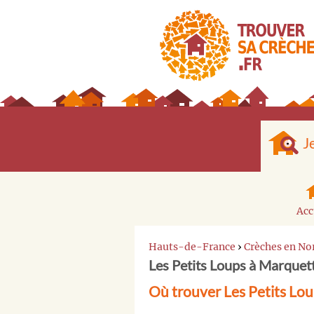
J
Acc
Hauts-de-France
›
Crèches en No
Les Petits Loups à Marquett
Où trouver Les Petits Lou