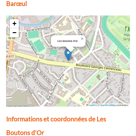
Barœul
+
−
×
Les boutons d'or
Leaflet
|
©
OpenStreetMap
contributors
Informations et coordonnées de Les
Boutons d'Or