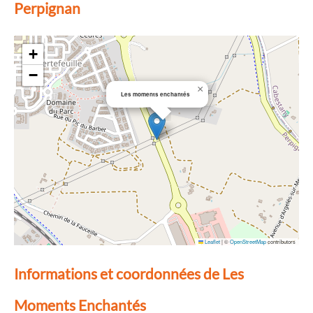
Perpignan
+
−
×
Les moments enchantés
Leaflet
|
©
OpenStreetMap
contributors
Informations et coordonnées de Les
Moments Enchantés