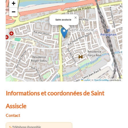
+
−
×
Saint assiscle
Leaflet
|
©
OpenStreetMap
contributors
Informations et coordonnées de Saint
Assiscle
Contact
Téléphone disponible