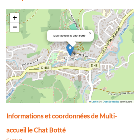
+
−
×
Multi-accueil le chat botté
Leaflet
|
©
OpenStreetMap
contributors
Informations et coordonnées de Multi-
accueil le Chat Botté