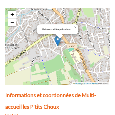
+
−
×
Multi-accueil les p'tits choux
Leaflet
|
©
OpenStreetMap
contributors
Informations et coordonnées de Multi-
accueil les P'tits Choux