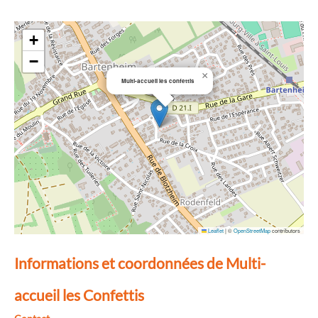
+
−
×
Multi-accueil les confettis
Leaflet
|
©
OpenStreetMap
contributors
Informations et coordonnées de Multi-
accueil les Confettis