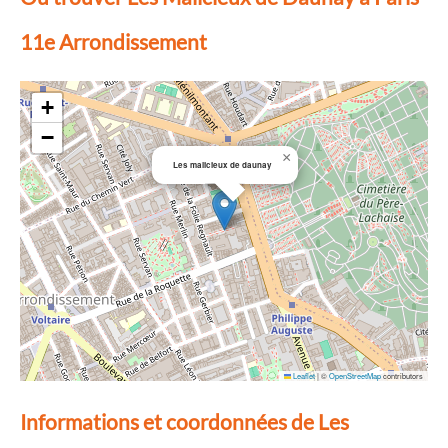
11e Arrondissement
+
−
×
Les malicieux de daunay
Leaflet
|
©
OpenStreetMap
contributors
Informations et coordonnées de Les