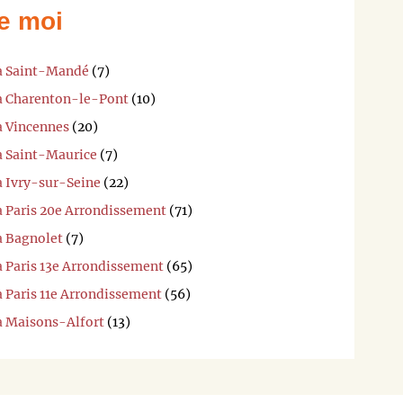
e moi
 à Saint-Mandé
(7)
 à Charenton-le-Pont
(10)
à Vincennes
(20)
 à Saint-Maurice
(7)
à Ivry-sur-Seine
(22)
à Paris 20e Arrondissement
(71)
à Bagnolet
(7)
à Paris 13e Arrondissement
(65)
à Paris 11e Arrondissement
(56)
 à Maisons-Alfort
(13)