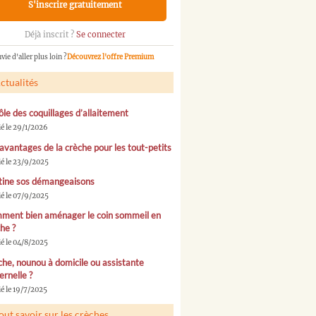
S'inscrire gratuitement
Déjà inscrit ?
Se connecter
vie d'aller plus loin ?
Découvrez l'offre Premium
ctualités
ôle des coquillages d’allaitement
ié le 29/1/2026
avantages de la crèche pour les tout-petits
ié le 23/9/2025
tine sos démangeaisons
ié le 07/9/2025
ment bien aménager le coin sommeil en
he ?
ié le 04/8/2025
he, nounou à domicile ou assistante
rnelle ?
é le 19/7/2025
out savoir sur les crèches