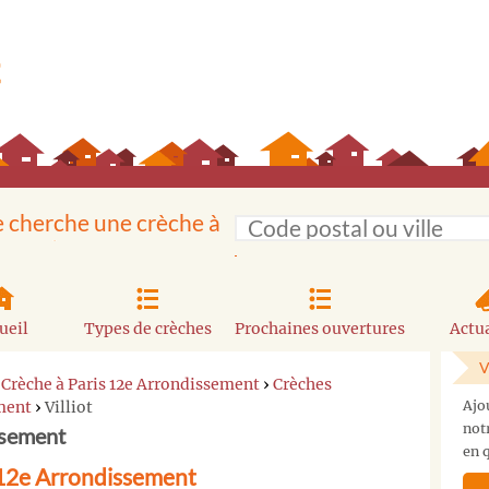
e cherche une crèche à
ueil
Types de crèches
Prochaines ouvertures
Actua
V
›
Crèche à Paris 12e Arrondissement
›
Crèches
ement
›
Villiot
Ajo
not
ssement
en q
s 12e Arrondissement