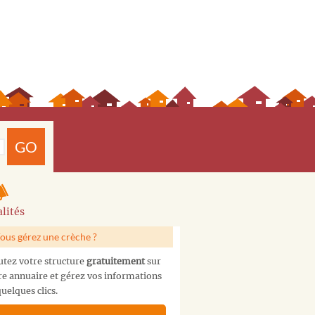
GO
lités
ous gérez une crèche ?
utez votre structure
gratuitement
sur
re annuaire et gérez vos informations
uelques clics.