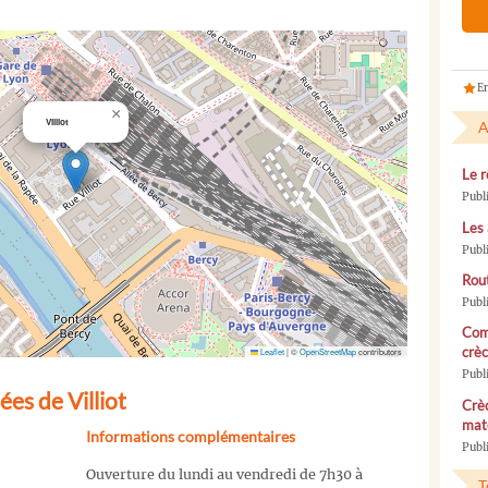
En
×
Villiot
A
Le r
Publ
Les 
Publ
Rou
Publ
Com
crèc
Leaflet
|
©
OpenStreetMap
contributors
Publ
es de Villiot
Crèc
mate
Informations complémentaires
Publi
Ouverture du lundi au vendredi de 7h30 à
T