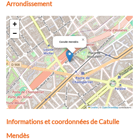
Arrondissement
+
−
×
Catulle mendès
Leaflet
|
©
OpenStreetMap
contributors
Informations et coordonnées de Catulle
Mendès