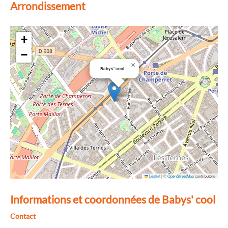
Arrondissement
+
−
×
Babys' cool
Leaflet
|
©
OpenStreetMap
contributors
Informations et coordonnées de Babys' cool
Contact