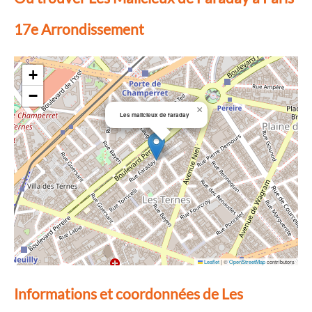
17e Arrondissement
+
−
×
Les malicieux de faraday
Leaflet
|
©
OpenStreetMap
contributors
Informations et coordonnées de Les