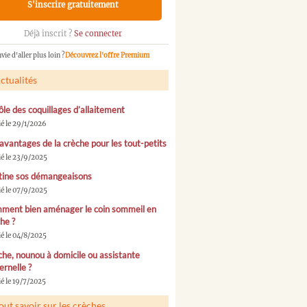
S'inscrire gratuitement
Déjà inscrit ?
Se connecter
vie d'aller plus loin ?
Découvrez l'offre Premium
ctualités
ôle des coquillages d’allaitement
ié le 29/1/2026
avantages de la crèche pour les tout-petits
ié le 23/9/2025
tine sos démangeaisons
ié le 07/9/2025
ment bien aménager le coin sommeil en
he ?
ié le 04/8/2025
he, nounou à domicile ou assistante
rnelle ?
é le 19/7/2025
out savoir sur les crèches