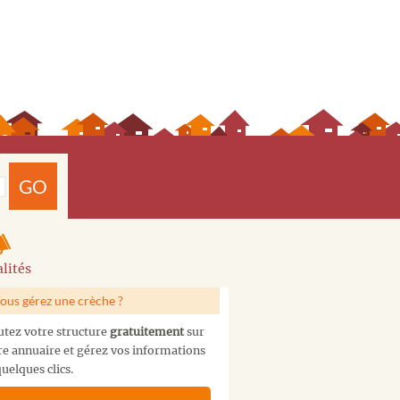
GO
lités
ous gérez une crèche ?
utez votre structure
gratuitement
sur
re annuaire et gérez vos informations
uelques clics.