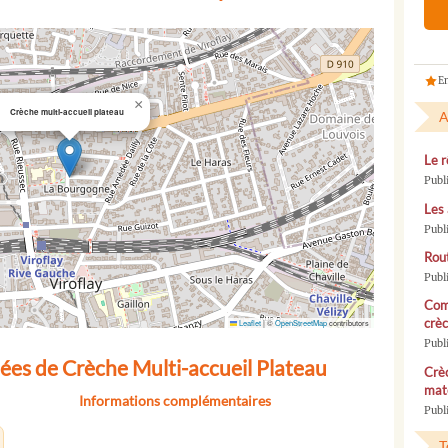
En
×
Crèche multi-accueil plateau
A
Le r
Publ
Les 
Publ
Rou
Publ
Com
crèc
Leaflet
|
©
OpenStreetMap
contributors
Publ
ées de Crèche Multi-accueil Plateau
Crèc
mate
Informations complémentaires
Publi
T