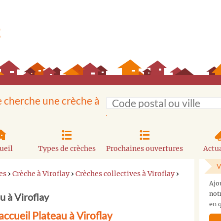
e cherche une crèche à
ueil
Types de crèches
Prochaines ouvertures
Actua
V
es
›
Crèche à Viroflay
›
Crèches collectives à Viroflay
›
Ajo
not
u à Viroflay
en q
ccueil Plateau à Viroflay