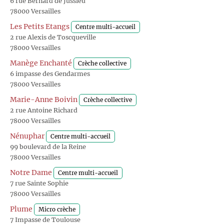
6 rue Bernard de Jussieu
78000 Versailles
Les Petits Etangs
Centre multi-accueil
2 rue Alexis de Toscqueville
78000 Versailles
Manège Enchanté
Crèche collective
6 impasse des Gendarmes
78000 Versailles
Marie-Anne Boivin
Crèche collective
2 rue Antoine Richard
78000 Versailles
Nénuphar
Centre multi-accueil
99 boulevard de la Reine
78000 Versailles
Notre Dame
Centre multi-accueil
7 rue Sainte Sophie
78000 Versailles
Plume
Micro crèche
7 Impasse de Toulouse