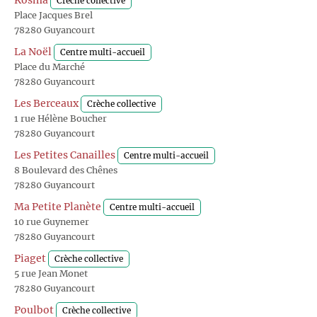
Kosma
Crèche collective
Place Jacques Brel
78280 Guyancourt
La Noël
Centre multi-accueil
Place du Marché
78280 Guyancourt
Les Berceaux
Crèche collective
1 rue Hélène Boucher
78280 Guyancourt
Les Petites Canailles
Centre multi-accueil
8 Boulevard des Chênes
78280 Guyancourt
Ma Petite Planète
Centre multi-accueil
10 rue Guynemer
78280 Guyancourt
Piaget
Crèche collective
5 rue Jean Monet
78280 Guyancourt
Poulbot
Crèche collective