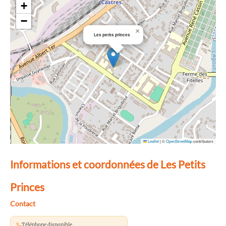
+
−
×
Les petits princes
Leaflet
|
©
OpenStreetMap
contributors
Informations et coordonnées de Les Petits
Princes
Contact
Téléphone disponible