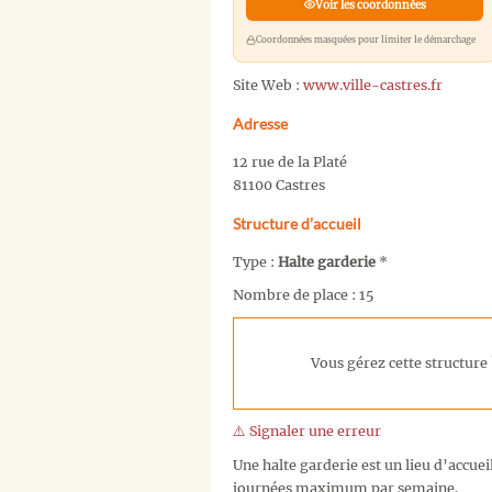
Voir les coordonnées
Coordonnées masquées pour limiter le démarchage
Site Web :
www.ville-castres.fr
Adresse
12 rue de la Platé
81100 Castres
Structure d’accueil
Type :
Halte garderie
*
Nombre de place : 15
Vous gérez cette structure 
⚠️ Signaler une erreur
Une halte garderie est un lieu d’accuei
journées maximum par semaine.