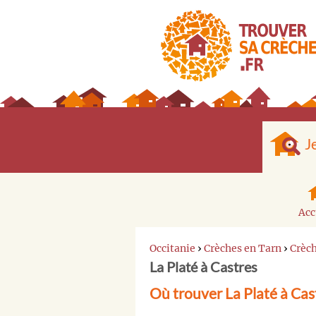
J
Acc
Occitanie
›
Crèches en Tarn
›
Crèch
La Platé à Castres
Où trouver La Platé à Cas