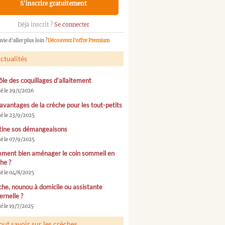
S'inscrire gratuitement
Déjà inscrit ?
Se connecter
vie d'aller plus loin ?
Découvrez l'offre Premium
ctualités
ôle des coquillages d’allaitement
ié le 29/1/2026
avantages de la crèche pour les tout-petits
ié le 23/9/2025
tine sos démangeaisons
ié le 07/9/2025
ment bien aménager le coin sommeil en
he ?
ié le 04/8/2025
he, nounou à domicile ou assistante
rnelle ?
é le 19/7/2025
out savoir sur les crèches