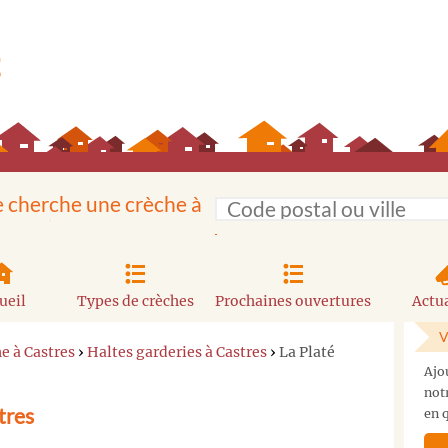
e cherche une crèche à
ueil
Types de crèches
Prochaines ouvertures
Actua
V
e à Castres
›
Haltes garderies à Castres
›
La Platé
Ajo
not
tres
en q