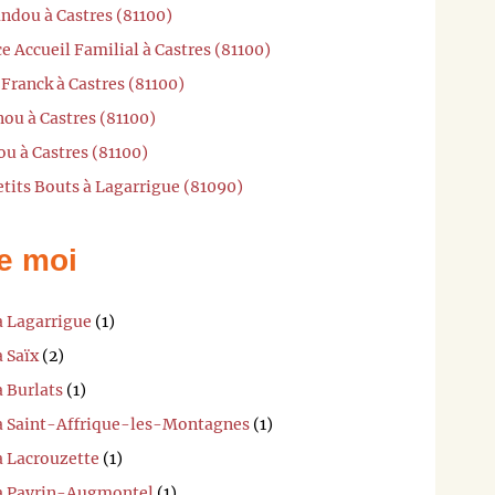
ndou à Castres (81100)
e Accueil Familial à Castres (81100)
 Franck à Castres (81100)
ou à Castres (81100)
ou à Castres (81100)
etits Bouts à Lagarrigue (81090)
e moi
à Lagarrigue
(1)
à Saïx
(2)
à Burlats
(1)
 à Saint-Affrique-les-Montagnes
(1)
à Lacrouzette
(1)
 à Payrin-Augmontel
(1)