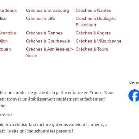
Bordeaux
Crèches à Strasbourg
Crèches à Nantes
Nice
Crèches à Lille
Crèches à Boulogne-
Billancourt
Grenoble
Crèches à Rennes
Crèches à Angers
ijon
Crèches à Courbevoie
Crèches à Villeurbanne
Rouen
Crèches à Asnières-sur-
Crèches à Tours
Seine
Nous 
fférents modes de garde de la petite enfance en France. Nous
ent trouver un établissement rapidement et facilement
che.
ardes ?
idera à choisir la structure qui vous convient le mieux, à
fr, le site qui chouchoute les parents !