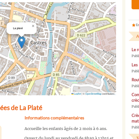
En
×
La platé
A
Le r
Publ
Les 
Publ
Rou
Publ
Leaflet
|
©
OpenStreetMap
contributors
Com
crèc
ées de La Platé
Publ
Crèc
Informations complémentaires
mate
Publi
Accueille les enfants âgés de 2 mois à 6 ans.
T
Ouvert du lundi au vendredi de 8h30 à 12h15 et