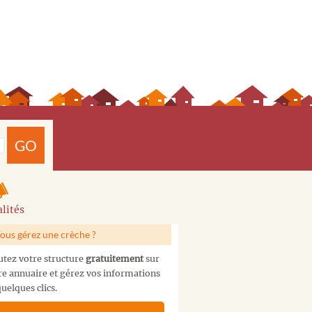
GO
lités
ous gérez une crèche ?
utez votre structure
gratuitement
sur
re annuaire et gérez vos informations
uelques clics.