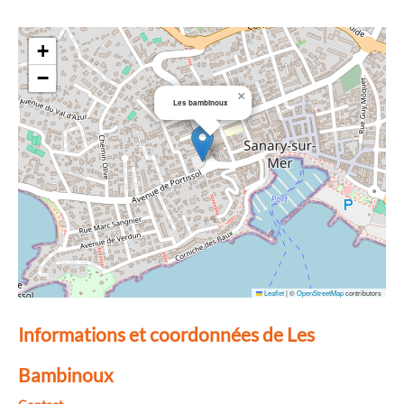
+
−
×
Les bambinoux
Leaflet
|
©
OpenStreetMap
contributors
Informations et coordonnées de Les
Bambinoux