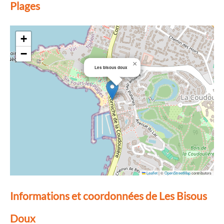
Plages
+
−
×
Les bisous doux
Leaflet
|
©
OpenStreetMap
contributors
Informations et coordonnées de Les Bisous
Doux