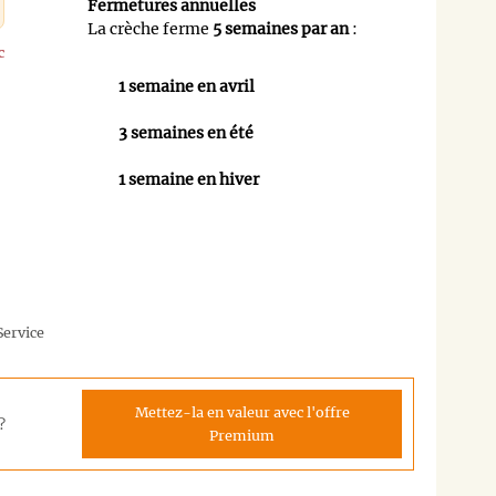
Fermetures annuelles
La crèche ferme
5 semaines par an
:
c
1 semaine en avril
3 semaines en été
1 semaine en hiver
Service
Mettez-la en valeur avec l'offre
?
Premium