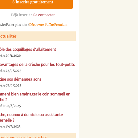
S'inscrire gratuitement
Déjà inscrit ?
Se connecter
vie d'aller plus loin ?
Découvrez l'offre Premium
ctualités
ôle des coquillages d’allaitement
ié le 29/1/2026
avantages de la crèche pour les tout-petits
ié le 23/9/2025
tine sos démangeaisons
ié le 07/9/2025
ment bien aménager le coin sommeil en
he ?
ié le 04/8/2025
he, nounou à domicile ou assistante
rnelle ?
é le 19/7/2025
out savoir sur les crèches