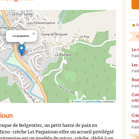
En
×
A
Lei parpaioun
Le r
Publ
Les 
Publ
Rou
Publ
Com
crèc
Leaflet
|
©
OpenStreetMap
contributors
Publ
aioun
Crèc
mate
sque de Belgentier, un petit havre de paix en
Publi
cro-crèche Lei Parpaioun offre un accueil privilégié
'entreprise est un modèle de micro-crèche, dédié à un
T