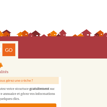
GO
lités
ous gérez une crèche ?
utez votre structure
gratuitement
sur
re annuaire et gérez vos informations
uelques clics.