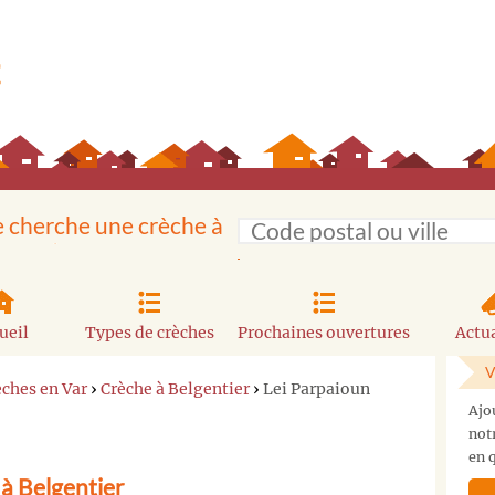
e cherche une crèche à
ueil
Types de crèches
Prochaines ouvertures
Actua
V
èches en Var
›
Crèche à Belgentier
›
Lei Parpaioun
Ajo
not
en q
à Belgentier