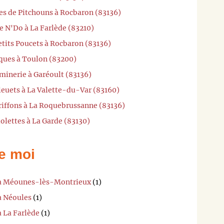
es de Pitchouns à Rocbaron (83136)
e N'Do à La Farlède (83210)
etits Poucets à Rocbaron (83136)
cques à Toulon (83200)
minerie à Garéoult (83136)
leuets à La Valette-du-Var (83160)
riffons à La Roquebrussanne (83136)
olettes à La Garde (83130)
e moi
i à Méounes-lès-Montrieux
(1)
à Néoules
(1)
à La Farlède
(1)