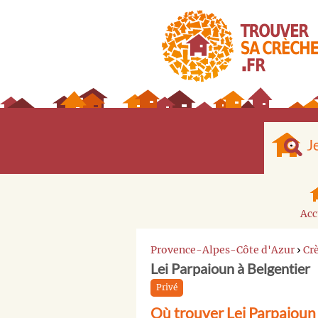
J
Acc
Provence-Alpes-Côte d'Azur
›
Cr
Lei Parpaioun à Belgentier
Privé
Où trouver Lei Parpaioun 